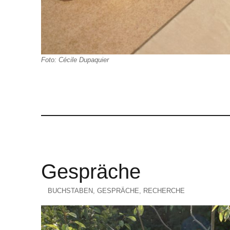
Foto: Cécile Dupaquier
Gespräche
KATEGORIEN
BUCHSTABEN
,
GESPRÄCHE
,
RECHERCHE
Veröffentlicht
am