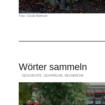
Foto: Cécile Belmont
Wörter sammeln
KATEGORIEN
GESCHICHTE
,
GESPRÄCHE
,
RECHERCHE
Veröffentlicht
am