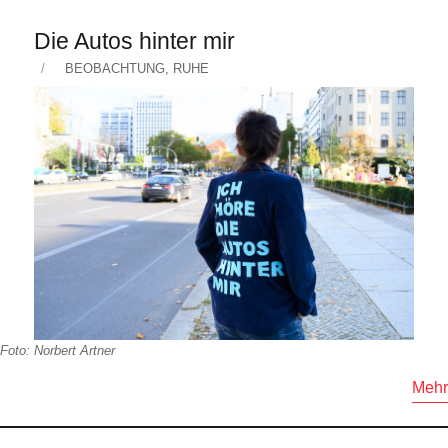
Die Autos hinter mir
Veröffentlicht
KATEGORIEN
BEOBACHTUNG
,
RUHE
am
Foto: Norbert Artner
Mehr