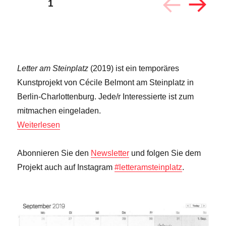
Seitennummerierung
SEITE
1
NÄC
der
HST
E
Beiträge
SEIT
E
Letter am Steinplatz
(2019) ist ein temporäres
Kunstprojekt von Cécile Belmont am Steinplatz in
Berlin-Charlottenburg. Jede/r Interessierte ist zum
mitmachen eingeladen.
Weiterlesen
Abonnieren Sie den
Newsletter
und folgen Sie dem
Projekt auch auf Instagram
#letteramsteinplatz
.