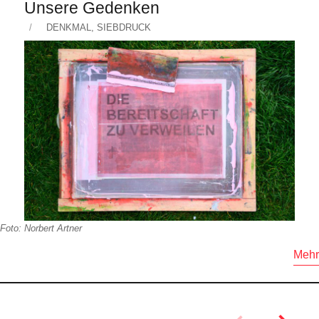
Unsere Gedenken
Veröffentlicht
KATEGORIEN
DENKMAL
,
SIEBDRUCK
am
Foto: Norbert Artner
Mehr