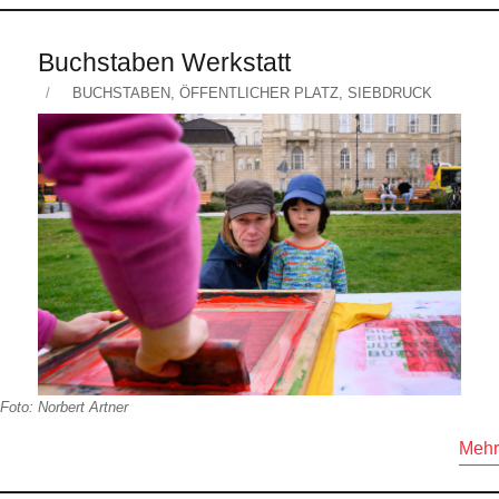
Buchstaben Werkstatt
Veröffentlicht
KATEGORIEN
BUCHSTABEN
,
ÖFFENTLICHER PLATZ
,
SIEBDRUCK
am
Foto: Norbert Artner
Mehr