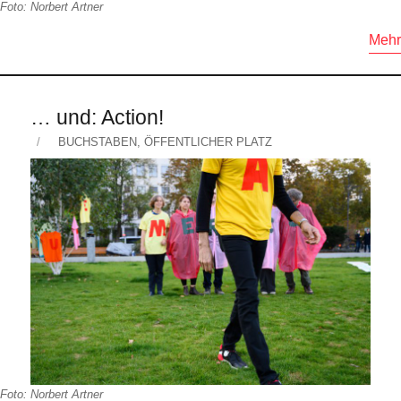
Foto: Norbert Artner
Mehr
… und: Action!
Veröffentlicht
KATEGORIEN
BUCHSTABEN
,
ÖFFENTLICHER PLATZ
am
Foto: Norbert Artner