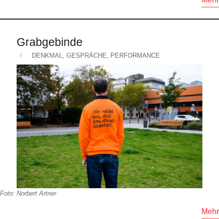
Grabgebinde
Veröffentlicht
KATEGORIEN
DENKMAL
,
GESPRÄCHE
,
PERFORMANCE
am
Foto: Norbert Artner
Mehr