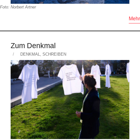
Foto: Norbert Artner
Mehr
Zum Denkmal
Veröffentlicht
KATEGORIEN
DENKMAL
,
SCHREIBEN
am