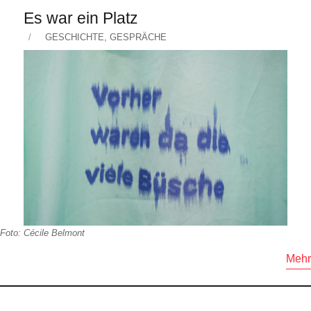
Es war ein Platz
Veröffentlicht
KATEGORIEN
GESCHICHTE
,
GESPRÄCHE
am
Foto: Cécile Belmont
Mehr