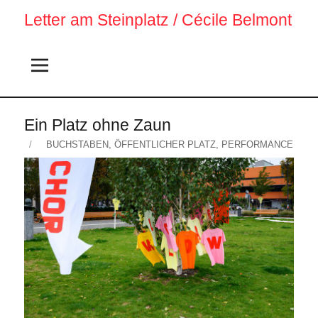
Letter am Steinplatz / Cécile Belmont
Am
Ein Platz ohne Zaun
Steinplatz
Veröffentlicht
KATEGORIEN
BUCHSTABEN
,
ÖFFENTLICHER PLATZ
,
PERFORMANCE
am