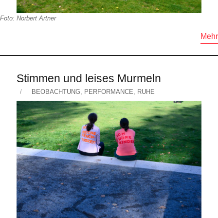
Foto: Norbert Artner
Mehr
Stimmen und leises Murmeln
Veröffentlicht
KATEGORIEN
BEOBACHTUNG
,
PERFORMANCE
,
RUHE
am