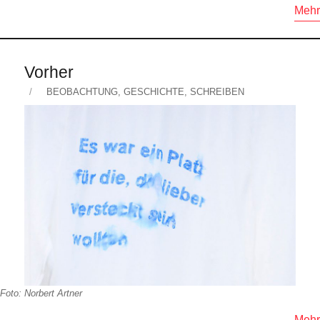
Mehr
Vorher
Veröffentlicht
KATEGORIEN
BEOBACHTUNG
,
GESCHICHTE
,
SCHREIBEN
am
Foto: Norbert Artner
Mehr