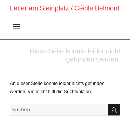
Letter am Steinplatz / Cécile Belmont
Diese Seite konnte leider nicht
gefunden werden.
An dieser Stelle konnte leider nichts gefunden
werden. Vielleicht hilft die Suchfunktion.
SU
Suchen
nach: