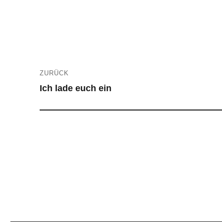
Beitragsnavigation
ZURÜCK
Ich lade euch ein
Vorheriger
Beitrag:
Nächster
Beitrag: