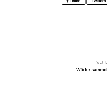
Teilen
Twittern
WEIT
Wörter samme