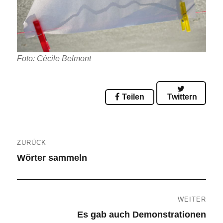
Foto: Cécile Belmont
Teilen
Twittern
Beitragsnavigation
ZURÜCK
Wörter sammeln
Vorheriger
Beitrag:
WEITER
Es gab auch Demonstrationen
Nächster