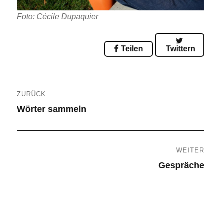
Foto: Cécile Dupaquier
Teilen
Twittern
Beitragsnavigation
ZURÜCK
Wörter sammeln
Vorheriger
Beitrag:
WEITER
Gespräche
Nächster
Beitrag: