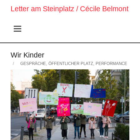
Letter am Steinplatz / Cécile Belmont
Wir Kinder
Veröffentlicht
KATEGORIEN
GESPRÄCHE
,
ÖFFENTLICHER PLATZ
,
PERFORMANCE
am