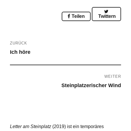
Teilen
Twittern
Beitragsnavigation
ZURÜCK
Ich höre
Vorheriger
Beitrag:
WEITER
Steinplatzerischer Wind
Nächster
Beitrag:
Letter am Steinplatz
(2019) ist ein temporäres