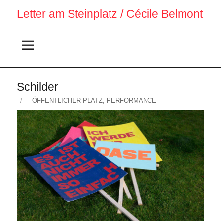
Letter am Steinplatz / Cécile Belmont
Schilder
Veröffentlicht
KATEGORIEN
ÖFFENTLICHER PLATZ
,
PERFORMANCE
am