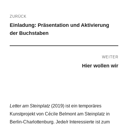
Beitragsnavigation
ZURÜCK
Einladung: Präsentation und Aktivierung
Vorheriger
der Buchstaben
Beitrag:
WEITER
Hier wollen wir
Nächster
Beitrag:
Letter am Steinplatz
(2019) ist ein temporäres
Kunstprojekt von Cécile Belmont am Steinplatz in
Berlin-Charlottenburg. Jede/r Interessierte ist zum