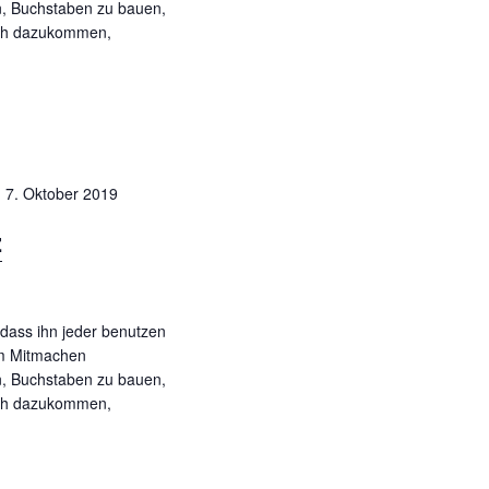
n, Buchstaben zu bauen,
s
v
fach dazukommen,
i
i
c
g
h
a
t
e
t
-
7. Oktober 2019
n
i
-
z
o
N
n
a
v
, dass ihn jeder benutzen
i
zum Mitmachen
n, Buchstaben zu bauen,
g
fach dazukommen,
a
t
i