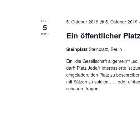
t
u
OKT.
5. Oktober 2019 @ 5. Oktober 2019
n
5
Ein öffentlicher Plat
g
2019
e
Steinplatz
Steinplatz, Berlin
n
Ein „die Gesellschaft allgemein“/ „so
darf“ Platz Jede/r Interessierte ist 
eingeladen: den Platz zu beschreibe
mit Sätzen zu spielen … . oder ein
schauen, fragen.