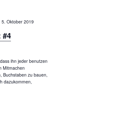
o
n
-
5. Oktober 2019
z #4
, dass ihn jeder benutzen
zum Mitmachen
n, Buchstaben zu bauen,
fach dazukommen,