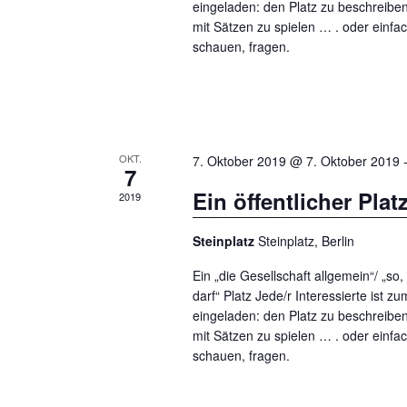
r
eingeladen: den Platz zu beschreibe
mit Sätzen zu spielen … . oder ein
v
schauen, fragen.
o
n
V
e
OKT.
7. Oktober 2019 @ 7. Oktober 2019
7
r
Ein öffentlicher Plat
2019
a
Steinplatz
Steinplatz, Berlin
n
Ein „die Gesellschaft allgemein“/ „so
s
darf“ Platz Jede/r Interessierte ist 
t
eingeladen: den Platz zu beschreibe
mit Sätzen zu spielen … . oder ein
a
schauen, fragen.
l