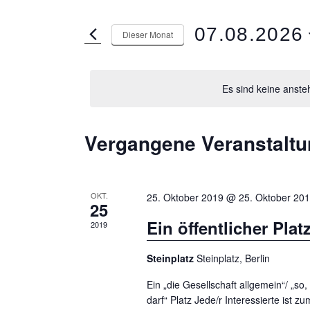
07.08.2026
Dieser Monat
D
a
Es sind keine anst
t
u
m
Vergangene Veranstalt
K
w
a
ä
l
h
OKT.
25. Oktober 2019 @ 25. Oktober 20
25
e
l
Ein öffentlicher Plat
2019
e
n
n
d
Steinplatz
Steinplatz, Berlin
.
e
Ein „die Gesellschaft allgemein“/ „so
darf“ Platz Jede/r Interessierte ist 